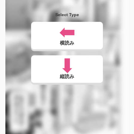
Select Type
横読み
縦読み