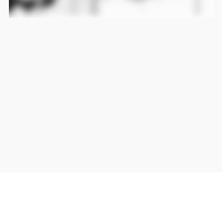
当サイト上の外部リンクは全て正規販売店(Amazon,DMM,Rakuten)へのリンクです