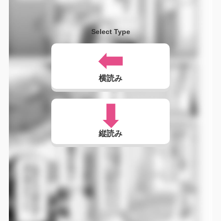
Select Type
横読み
縦読み