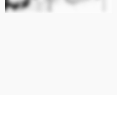
当サイト上の外部リンクは全て正規販売店(Amazon,DMM,Rakuten)へのリンクです