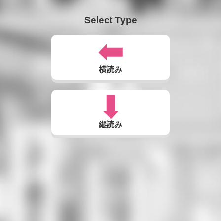
Select Type
横読み
縦読み