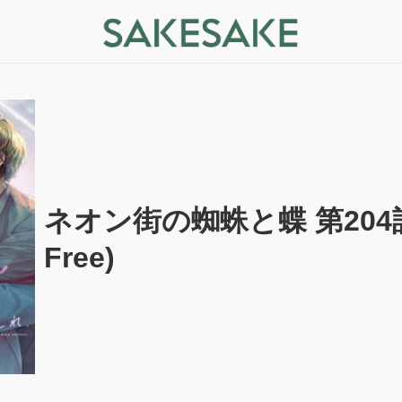
ネオン街の蜘蛛と蝶 第204話 -
Free)