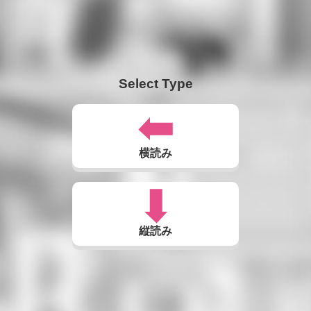
Select Type
横読み
縦読み