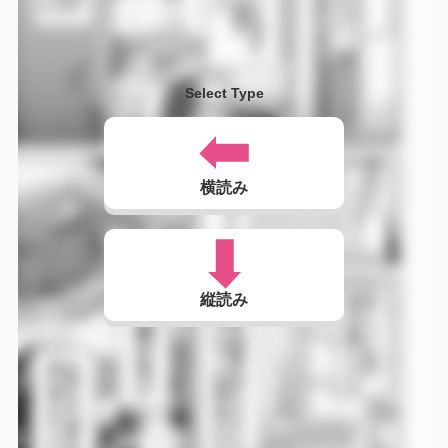
Select Type
横読み
縦読み