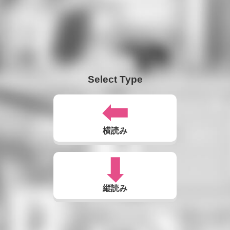
Select Type
横読み
縦読み