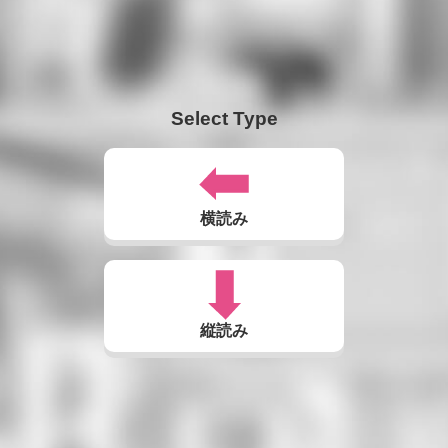
Select Type
横読み
縦読み