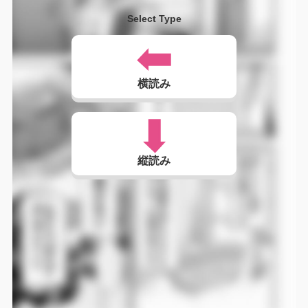
Select Type
横読み
縦読み