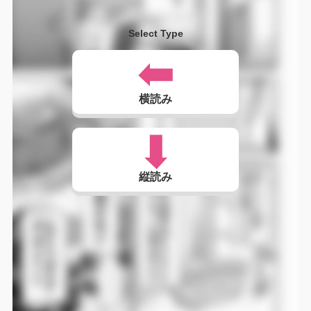
Select Type
横読み
縦読み