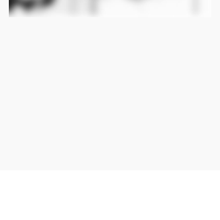
当サイト上の外部リンクは全て正規販売店(Amazon,DMM,Rakuten)へのリンクです