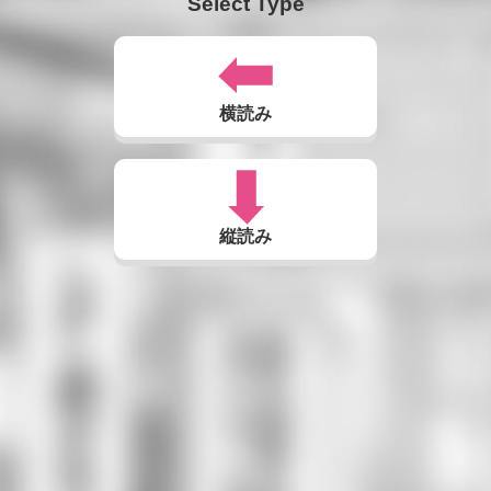
Select Type
横読み
縦読み