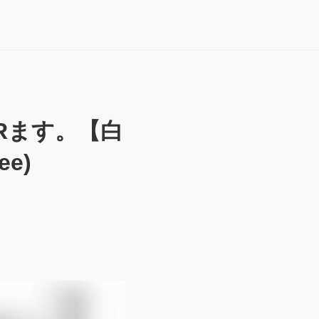
Rます。【白
ee)