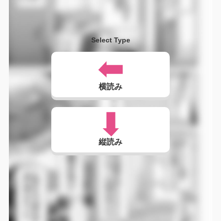
Select Type
横読み
縦読み