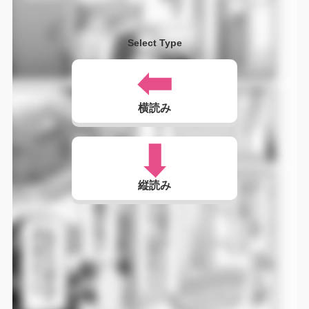
Select Type
横読み
縦読み