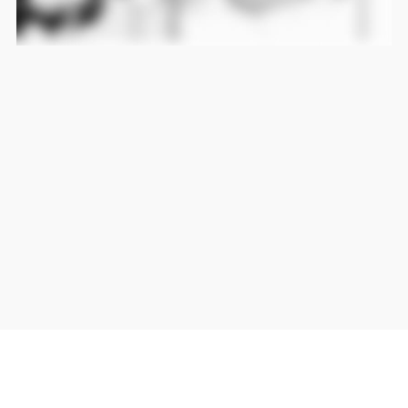
当サイト上の外部リンクは全て正規販売店(Amazon,DMM,Rakuten)へのリンクです