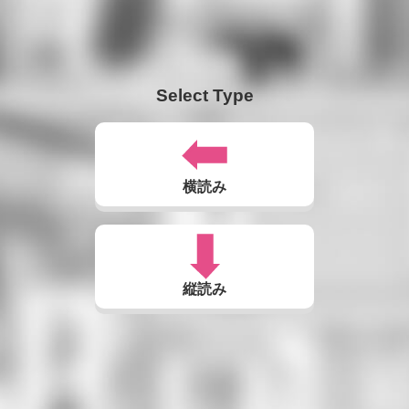
Select Type
横読み
縦読み