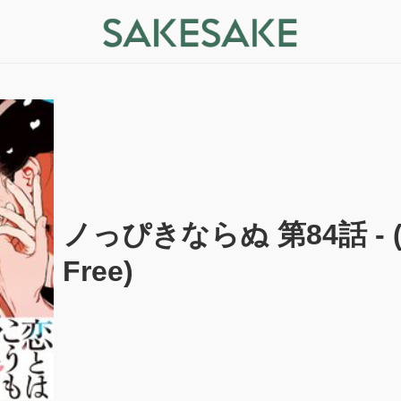
ノっぴきならぬ 第84話 - (
Free)