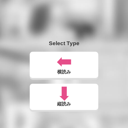
Select Type
横読み
縦読み