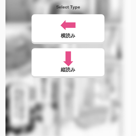
Select Type
横読み
縦読み