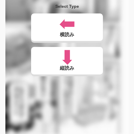
Select Type
横読み
縦読み