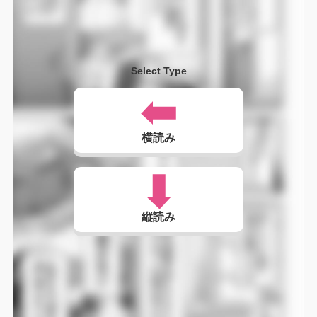
Select Type
横読み
縦読み