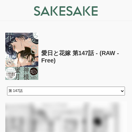
愛日と花嫁 第147話 - (RAW -
Free)