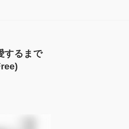
愛するまで
ree)