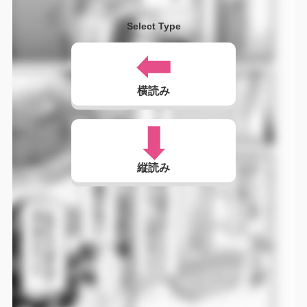
Select Type
横読み
縦読み