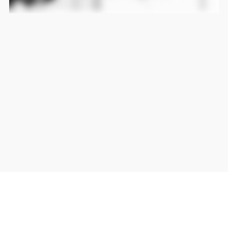
当サイト上の外部リンクは全て正規販売店(Amazon,DMM,Rakuten)へのリンクです