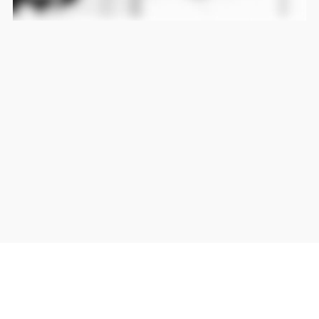
当サイト上の外部リンクは全て正規販売店(Amazon,DMM,Rakuten)へのリンクです