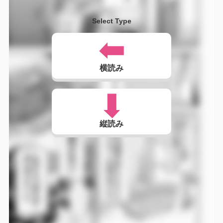
Select Type
横読み
縦読み