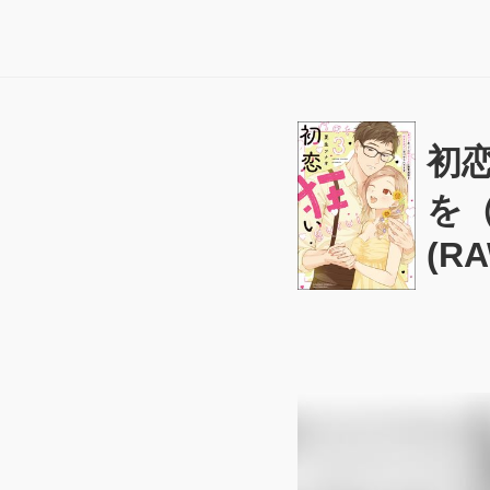
初
を（
(RA