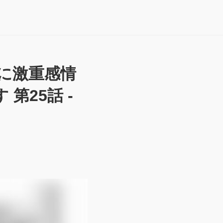
に激重感情
第25話 -