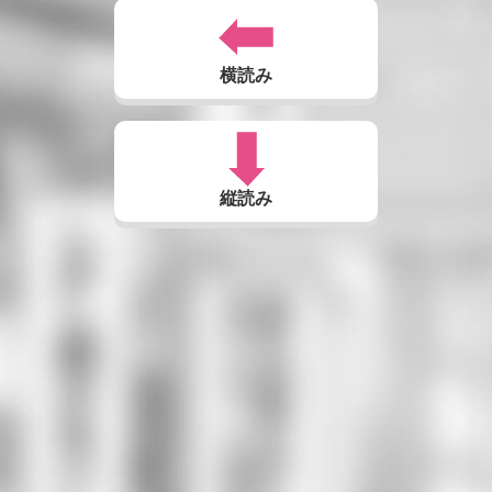
横読み
縦読み