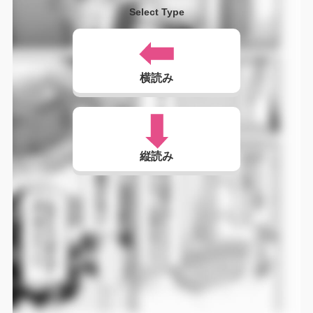
Select Type
横読み
縦読み