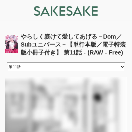
やらしく躾けて愛してあげる－Dom／
Subユニバース－【単行本版／電子特装
版小冊子付き】 第11話 - (RAW - Free)