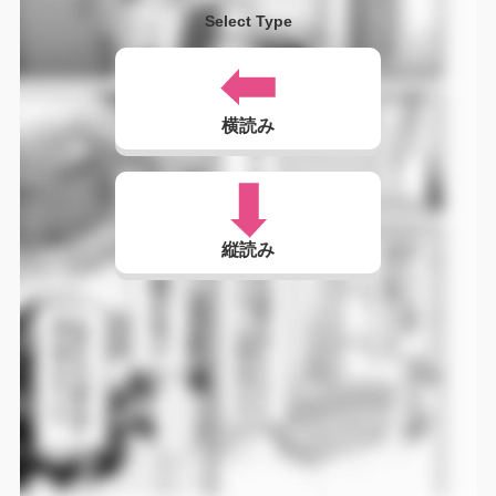
Select Type
横読み
縦読み