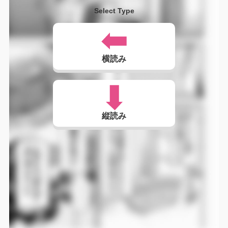
Select Type
横読み
縦読み