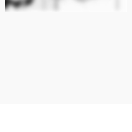
当サイト上の外部リンクは全て正規販売店(Amazon,DMM,Rakuten)へのリンクです