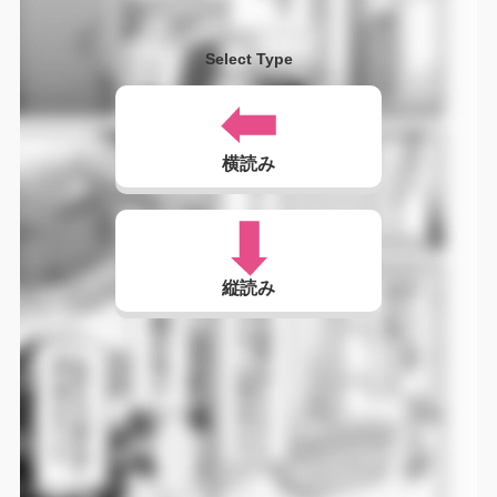
Select Type
横読み
縦読み