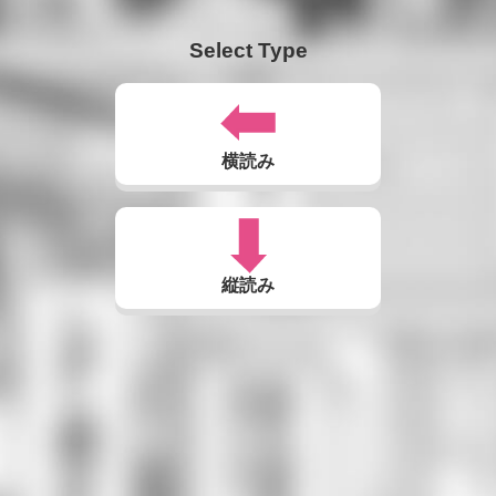
Select Type
横読み
縦読み