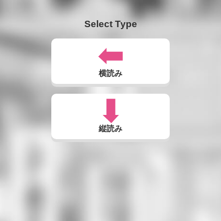
Select Type
横読み
縦読み