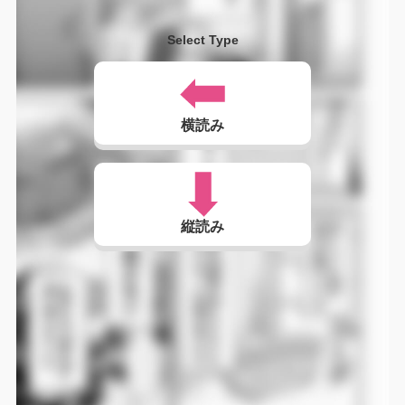
Select Type
横読み
縦読み