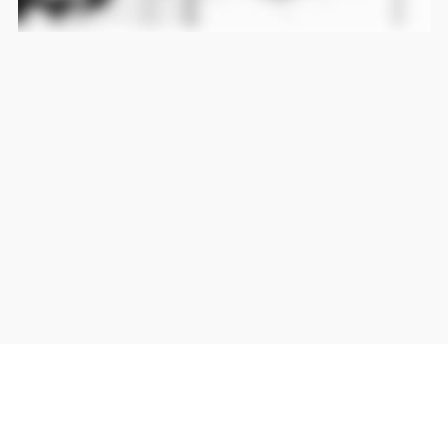
当サイト上の外部リンクは全て正規販売店(Amazon,DMM,Rakuten)へのリンクです