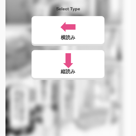
Select Type
横読み
縦読み