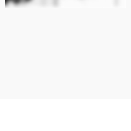
当サイト上の外部リンクは全て正規販売店(Amazon,DMM,Rakuten)へのリンクです