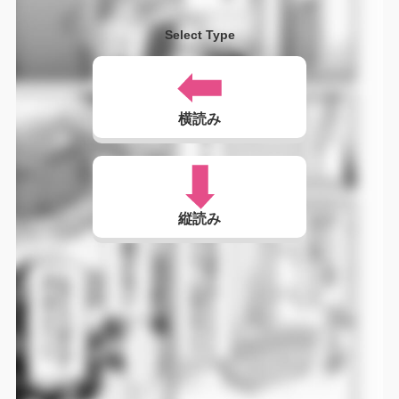
Select Type
横読み
縦読み