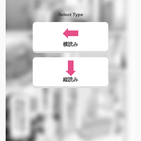
Select Type
横読み
縦読み