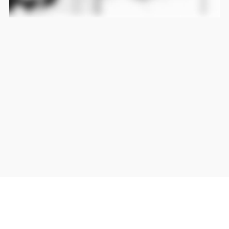
当サイト上の外部リンクは全て正規販売店(Amazon,DMM,Rakuten)へのリンクです