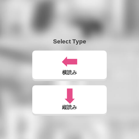
Select Type
横読み
縦読み