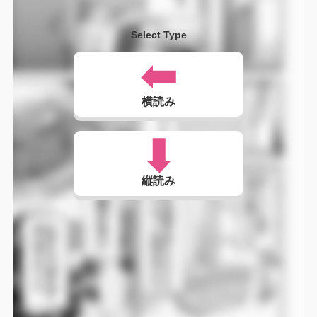
Select Type
横読み
縦読み