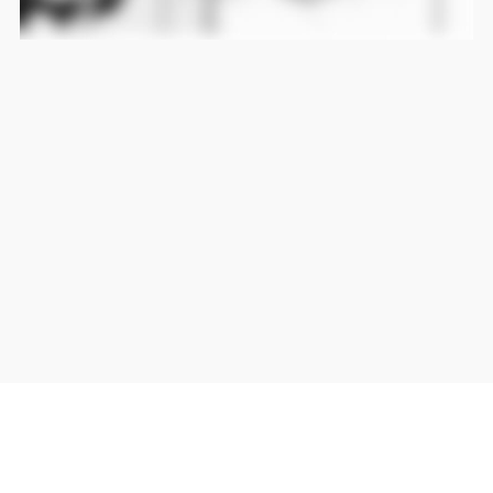
当サイト上の外部リンクは全て正規販売店(Amazon,DMM,Rakuten)へのリンクです