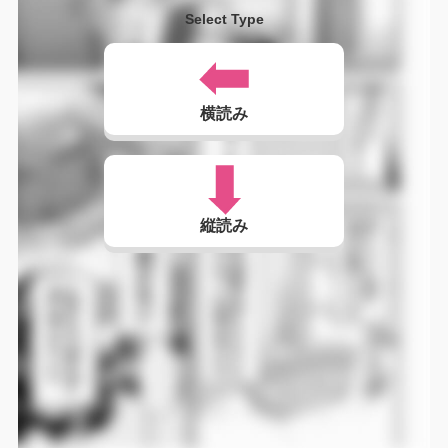
Select Type
横読み
縦読み