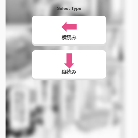
Select Type
横読み
縦読み