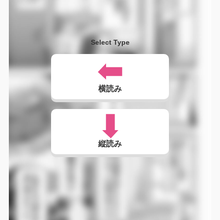
Select Type
横読み
縦読み