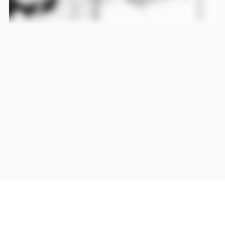
当サイト上の外部リンクは全て正規販売店(Amazon,DMM,Rakuten)へのリンクです