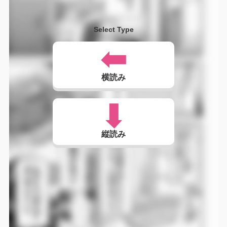
Select Type
横読み
縦読み