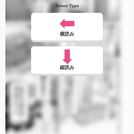
Select Type
横読み
縦読み