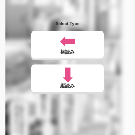
Select Type
横読み
縦読み