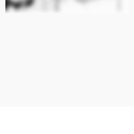
当サイト上の外部リンクは全て正規販売店(Amazon,DMM,Rakuten)へのリンクです