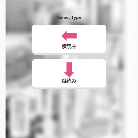
Select Type
横読み
縦読み