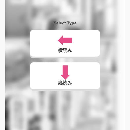
Select Type
横読み
縦読み