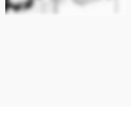
当サイト上の外部リンクは全て正規販売店(Amazon,DMM,Rakuten)へのリンクです