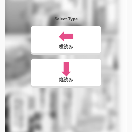
Select Type
横読み
縦読み