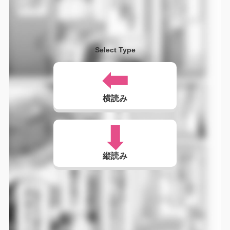
Select Type
横読み
縦読み