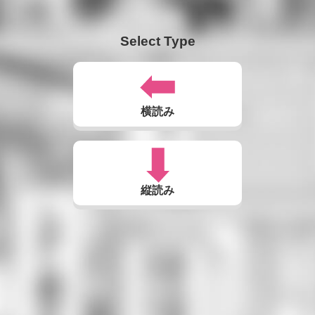
Select Type
横読み
縦読み