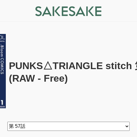
PUNKS△TRIANGLE stitch 
(RAW - Free)