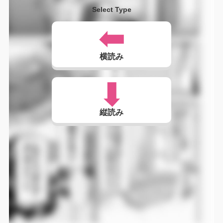
Select Type
横読み
縦読み