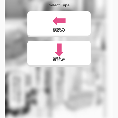
Select Type
横読み
縦読み