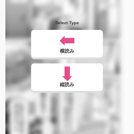
Select Type
横読み
縦読み