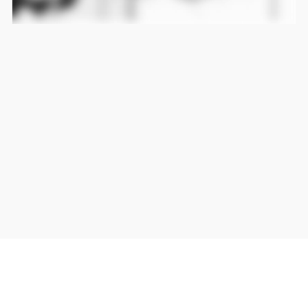
当サイト上の外部リンクは全て正規販売店(Amazon,DMM,Rakuten)へのリンクです