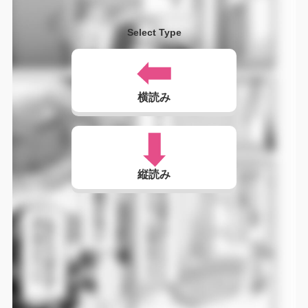
Select Type
横読み
縦読み