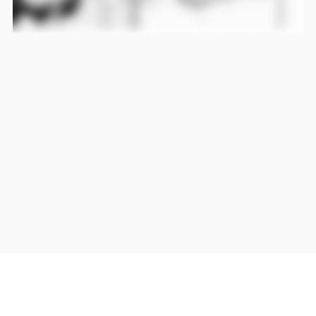
当サイト上の外部リンクは全て正規販売店(Amazon,DMM,Rakuten)へのリンクです