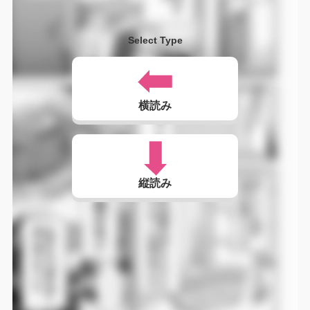
Select Type
横読み
縦読み