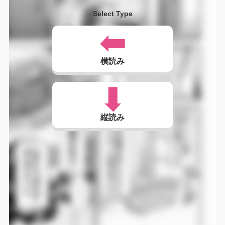
Select Type
横読み
縦読み